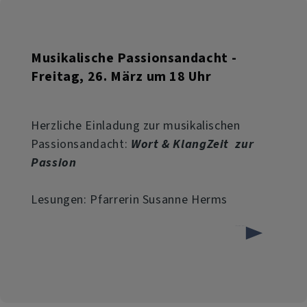
28.
März
Musikalische Passionsandacht -
um
Freitag, 26. März um 18 Uhr
18
Uhr
Herzliche Einladung zur musikalischen
Passionsandacht:
Wort & KlangZeit zur
in
Passion
St.
Benedikt
Lesungen: Pfarrerin Susanne Herms
mit
über
Weiterlesen
"Stabat
Musikalische
Mater"
Passionsandacht
von
-