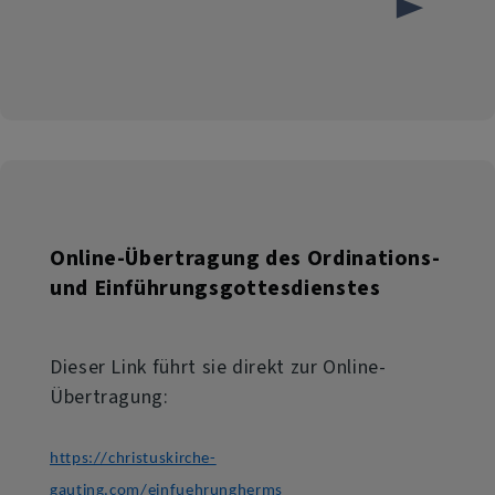
Ökumenische
Passionsandacht
am
Freitag,
19.
März
Online-Übertragung des Ordinations-
2021
und Einführungsgottesdienstes
um
18
Dieser Link führt sie direkt zur Online-
Übertragung:
Uhr
https://christuskirche-
gauting.com/einfuehrungherms