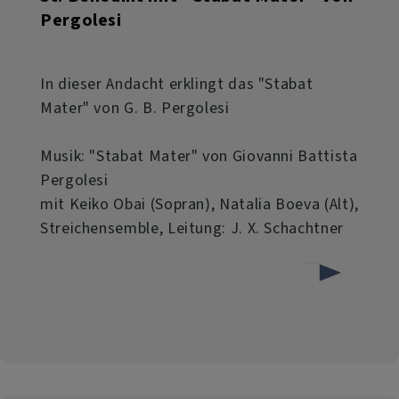
Pergolesi
In dieser Andacht erklingt das "Stabat
Mater" von G. B. Pergolesi
Musik: "Stabat Mater" von Giovanni Battista
Pergolesi
mit Keiko Obai (Sopran), Natalia Boeva (Alt),
Streichensemble, Leitung: J. X. Schachtner
über
Weiterlesen
Ökumenische
Andacht
am
Palmsonntag,