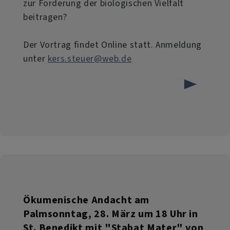
zur Förderung der biologischen Vielfalt
beitragen?
Der Vortrag findet Online statt. Anmeldung
unter
kers.steuer@web.de
über
Weiterlesen
"Faszinierende
Welt
der
Wildbienen"
Ökumenische Andacht am
Palmsonntag, 28. März um 18 Uhr in
St. Benedikt mit "Stabat Mater" von