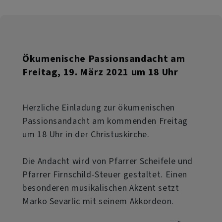
Pergolesi
Freitag,
26.
März
Ökumenische Passionsandacht am
um
Freitag, 19. März 2021 um 18 Uhr
18
Uhr
Herzliche Einladung zur ökumenischen
Passionsandacht am kommenden Freitag
um 18 Uhr in der Christuskirche.
Die Andacht wird von Pfarrer Scheifele und
Pfarrer Firnschild-Steuer gestaltet. Einen
besonderen musikalischen Akzent setzt
Marko Sevarlic mit seinem Akkordeon.
über
Weiterlesen