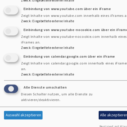
Zweck
:
Eingebettete externe Inhalte
Einbindung von www.youtube.com über ein iFrame
Fr, 7.8. 7:30-8 Uhr
Zeigt Inhalte von www.youtube.com innerhalb eines iFrames a
Morgenandacht in der Christuskirche
Zweck
:
Eingebettete externe Inhalte
Pfarrer Hans-Günther Herrlinger
Einbindung von www.youtube-nocookie.com über ein iFram
Zeigt Inhalte von www.youtube-nocookie.com innerhalb eines
Gauting
Christuskirche
iFrames an.
Zweck
:
Eingebettete externe Inhalte
Einbindung von calendar.google.com über ein iFrame
Zeigt Inhalte von calendar.google.com innerhalb eines iFrame
an.
Zweck
:
Eingebettete externe Inhalte
Alle Dienste umschalten
Diesen Schalter nutzen, um alle Dienste zu
aktivieren/deaktivieren.
Auswahl akzeptieren
Alle akzeptiere
Realisiert mit Klar