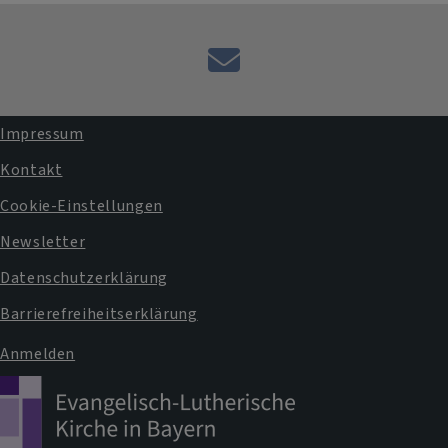
E-
Mail
an
Impressum
das
Fußbereichsmenü
Kontakt
Pfarramt
Cookie-Einstellungen
Newsletter
Datenschutzerklärung
Barrierefreiheitserklärung
Anmelden
Benutzermenü