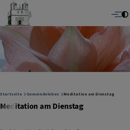
Christuskirche Gauting
Direkt zum Inhalt
Evangelisch-Lutherische Kirche Gauting
Menü
Breadcrumb
Startseite
Gemeindeleben
Meditation am Dienstag
Meditation am Dienstag