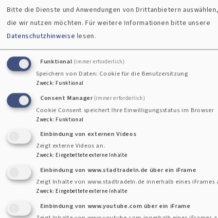
Bitte die Dienste und Anwendungen von Drittanbietern auswählen
die wir nutzen möchten.
Für weitere Informationen bitte unsere
Datenschutzhinweise
lesen.
Funktional
(immer erforderlich)
Speichern von Daten: Cookie für die Benutzersitzung
Zweck
:
Funktional
Consent Manager
(immer erforderlich)
Cookie Consent speichert Ihre Einwilligungsstatus im Browser
Zweck
:
Funktional
Einbindung von externen Videos
Ich nehme das Licht in mich hinein
Zeigt externe Videos an.
Zweck
:
Eingebettete externe Inhalte
Einbindung von www.stadtradeln.de über ein iFrame
Ich lasse das Licht in mir leuchten
Zeigt Inhalte von www.stadtradeln.de innerhalb eines iFrames 
Zweck
:
Eingebettete externe Inhalte
In meinem Kopf
Einbindung von www.youtube.com über ein iFrame
Zeigt Inhalte von www.youtube.com innerhalb eines iFrames a