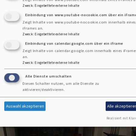
Zweck
:
Eingebettete externe Inhalte
In meinem Herzen
Einbindung von www.youtube-nocookie.com über ein iFram
Zeigt Inhalte von www.youtube-nocookie.com innerhalb eines
iFrames an.
In meinem Bauch
Zweck
:
Eingebettete externe Inhalte
Einbindung von calendar.google.com über ein iFrame
In allen meinen Gliedern
Zeigt Inhalte von calendar.google.com innerhalb eines iFrame
an.
Zweck
:
Eingebettete externe Inhalte
Ich trage das Licht in die Welt hinaus
Alle Dienste umschalten
Diesen Schalter nutzen, um alle Dienste zu
aktivieren/deaktivieren.
Christine Bandilla / Helga Clajus-Belzner
Auswahl akzeptieren
Alle akzeptiere
Realisiert mit Klar