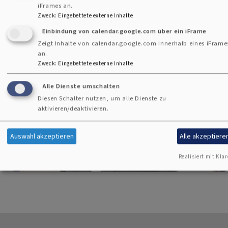
iFrames an.
Wir freuen uns, wenn Sie
Kontakt
mit uns aufnehmen!
Zweck
:
Eingebettete externe Inhalte
Einbindung von calendar.google.com über ein iFrame
Zeigt Inhalte von calendar.google.com innerhalb eines iFrame
an.
Die Feier Deiner Liebe!
Zweck
:
Eingebettete externe Inhalte
Alle Dienste umschalten
Diesen Schalter nutzen, um alle Dienste zu
aktivieren/deaktivieren.
Auswahl akzeptieren
Alle akzeptiere
Realisiert mit Klar