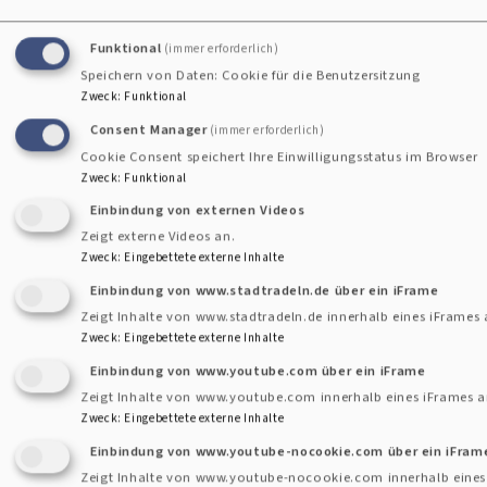
geschlossen werden. In der Regel ist das dann die
Konfession, in deren Kirche die Trauung stattfindet, und
Funktional
(immer erforderlich)
auch der Ablauf der Trauung folgt den konfessionellen
Speichern von Daten: Cookie für die Benutzersitzung
Zweck
:
Funktional
Traditionen. Die Trauung kann von einem oder von beiden
Consent Manager
(immer erforderlich)
Pfarrern des Ehepaares geleitet werden. In den
Cookie Consent speichert Ihre Einwilligungsstatus im Browser
Vorbereitungen sollte das Brautpaar mit beiden Geistlichen
Zweck
:
Funktional
sprechen. Wenn die Trauung in einer evangelischen Kirche
Einbindung von externen Videos
unter der Hauptverantwortung der/des evangelischen
Zeigt externe Videos an.
Geistlichen stattfindet, braucht der/die katholische
Zweck
:
Eingebettete externe Inhalte
Partner/in eine schriftliche Erlaubnis ihres/ seines
Einbindung von www.stadtradeln.de über ein iFrame
Pfarramtes (den Dispens).
Zeigt Inhalte von www.stadtradeln.de innerhalb eines iFrames 
Zweck
:
Eingebettete externe Inhalte
Paare, die aus bestimmten Gründen nicht standesamtlich
Einbindung von www.youtube.com über ein iFrame
heiraten wollen, können ihre Lebensgemeinschaft
Zeigt Inhalte von www.youtube.com innerhalb eines iFrames a
Zweck
:
Eingebettete externe Inhalte
ebenfalls in einem Gottesdienst unter Gottes Schutz und
Einbindung von www.youtube-nocookie.com über ein iFram
Geleit stellen.
Zeigt Inhalte von www.youtube-nocookie.com innerhalb eines