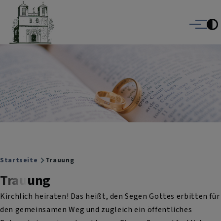
Christuskirche Gauting
Direkt zum Inhalt
Evangelisch-Lutherische Kirche Gauting
Menü
Breadcrumb
Startseite
Trauung
Trauung
Kirchlich heiraten! Das heißt, den Segen Gottes erbitten für
den gemeinsamen Weg und zugleich ein öffentliches