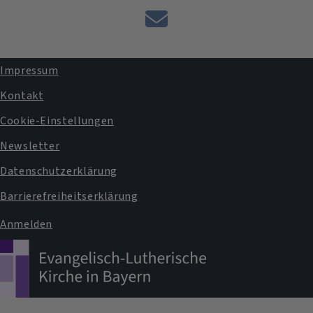
E-
Mail
an
Impressum
das
Fußbereichsmenü
Kontakt
Pfarramt
Cookie-Einstellungen
Newsletter
Datenschutzerklärung
Barrierefreiheitserklärung
Anmelden
Benutzermenü