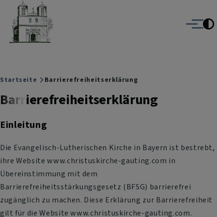
Christuskirche Gauting
Direkt zum Inhalt
Evangelisch-Lutherische Kirche Gauting
Menü
Breadcrumb
Startseite
Barrierefreiheitserklärung
Barrierefreiheitserklärung
Einleitung
Die Evangelisch-Lutherischen Kirche in Bayern ist bestrebt,
ihre Website www.christuskirche-gauting.com in
Übereinstimmung mit dem
Barrierefreiheitsstärkungsgesetz (BFSG) barrierefrei
zugänglich zu machen. Diese Erklärung zur Barrierefreiheit
gilt für die Website www.christuskirche-gauting.com.