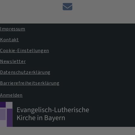
E-
Mail
an
Impressum
das
Fußbereichsmenü
Kontakt
Pfarramt
Cookie-Einstellungen
Newsletter
Datenschutzerklärung
Barrierefreiheitserklärung
Anmelden
Benutzermenü