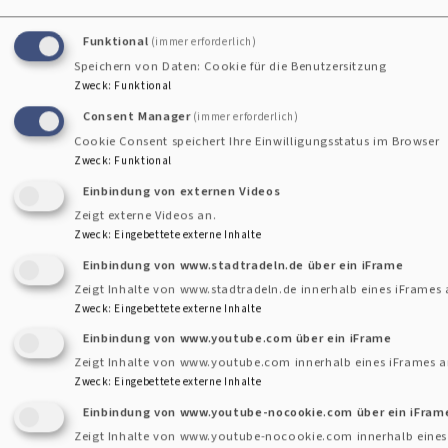
Nicht barrierefreie Inhalte
Funktional
(immer erforderlich)
Speichern von Daten: Cookie für die Benutzersitzung
Zweck
:
Funktional
Die nachstehend aufgeführten Inhalte sind aus den
folgenden Gründen nicht barrierefrei:
Consent Manager
(immer erforderlich)
Cookie Consent speichert Ihre Einwilligungsstatus im Browser
Zweck
:
Funktional
Einbindung von externen Videos
Barrieren Melden, Feedback und
Zeigt externe Videos an.
Kontaktangaben
Zweck
:
Eingebettete externe Inhalte
Einbindung von www.stadtradeln.de über ein iFrame
Sind Ihnen Barrieren beim Zugang zu Inhalten auf
Zeigt Inhalte von www.stadtradeln.de innerhalb eines iFrames 
www.christuskirche-gauting.com aufgefallen? Dann können
Zweck
:
Eingebettete externe Inhalte
Sie sich gerne bei uns melden. Wir freuen uns auf Ihr
Einbindung von www.youtube.com über ein iFrame
Feedback und bemühen uns, die gemeldeten Barrieren in
Zeigt Inhalte von www.youtube.com innerhalb eines iFrames a
Zweck
:
Eingebettete externe Inhalte
Rahmen der technischen und wirtschaftlichen
Einbindung von www.youtube-nocookie.com über ein iFram
Möglichkeiten schnellstmöglich zu beheben. Bitte teilen
Zeigt Inhalte von www.youtube-nocookie.com innerhalb eines
Sie uns mit, auf welche Seite und bei welcher Funktion Sie