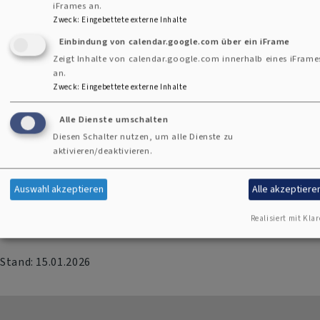
iFrames an.
auf Barrieren gestoßen sind. Kopieren Sie hierfür einfach
Zweck
:
Eingebettete externe Inhalte
den Link aus der Adresszeile Ihres Browsers. Sie können uns
Einbindung von calendar.google.com über ein iFrame
über folgende Wege Barrieren melden:
Zeigt Inhalte von calendar.google.com innerhalb eines iFrame
an.
Falls Sie keine zufriedenstellende Antwort auf Ihre Anfrage
Zweck
:
Eingebettete externe Inhalte
zur Barrierefreiheit erhalten, haben Sie die Möglichkeit,
Alle Dienste umschalten
sich an die Schlichtungsstelle nach § 16 BGG (bzw. die
Diesen Schalter nutzen, um alle Dienste zu
zuständige Stelle des jeweiligen Bundeslandes) zu wenden.
aktivieren/deaktivieren.
Weitere Informationen zum Schlichtungsverfahren finden
Sie unter:
https://www.schlichtungsstelle-bgg.de
Auswahl akzeptieren
Alle akzeptiere
Realisiert mit Klar
Stand: 15.01.2026