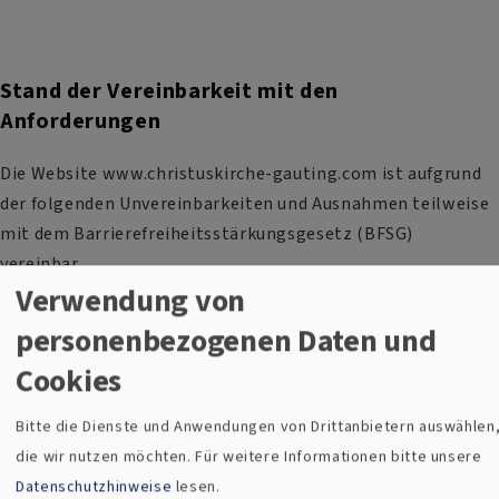
Stand der Vereinbarkeit mit den
Anforderungen
Die Website www.christuskirche-gauting.com ist aufgrund
der folgenden Unvereinbarkeiten und Ausnahmen teilweise
mit dem Barrierefreiheitsstärkungsgesetz (BFSG)
vereinbar.
Verwendung von
personenbezogenen Daten und
Einschränkungen in der Barrierefreiheit beim
Cookies
Theme
Clear (Beta-Version)
Bitte die Dienste und Anwendungen von Drittanbietern auswählen
Hier den Text für vk_olivero einfügen.
die wir nutzen möchten.
Für weitere Informationen bitte unsere
Datenschutzhinweise
lesen.