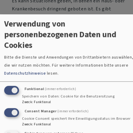
Es kann Situationen geben, in denen ein Haus- oder
Krankenbesuch dringend geboten ist. Es gibt
Menschen, die nicht mehr telefonieren können. Unter
Verwendung von
Berücksichtigung aller hygienischen
personenbezogenen Daten und
Schutzmaßnahmen werden wir Sie besuchen. Gerne
weisen wir auch auf die Telefonseelsorge hin
Cookies
(Telefonnummer: 0800 111 0 111).
Bitte die Dienste und Anwendungen von Drittanbietern auswählen
Verkündigung und Begleitung der Gemeindeglieder
die wir nutzen möchten.
Für weitere Informationen bitte unsere
in den Medien
Datenschutzhinweise
lesen.
Auf dieser Website werden in den kommenden Wochen
regelmäßig
Andachten
von Pfarrer Borger, Pfarrer
Funktional
(immer erforderlich)
Speichern von Daten: Cookie für die Benutzersitzung
Firnschild-Steuer und Vikar Kappesser veröffentlicht
Zweck
:
Funktional
(sonntags und mittwochs). Die Gottesdienste in ZDF,
Consent Manager
(immer erforderlich)
ARD, BR und Deutschlandfunk sind so organisiert, dass
Cookie Consent speichert Ihre Einwilligungsstatus im Browser
jeden Sonntag ein evangelischer Gottesdienst oder
Zweck
:
Funktional
eine Morgenfeier mitgefeiert werden kann. Hier finden