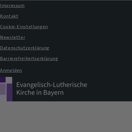
an
Impressum
das
Fußbereichsmenü
Kontakt
Pfarramt
Cookie-Einstellungen
Newsletter
Datenschutzerklärung
Barrierefreiheitserklärung
Anmelden
Benutzermenü