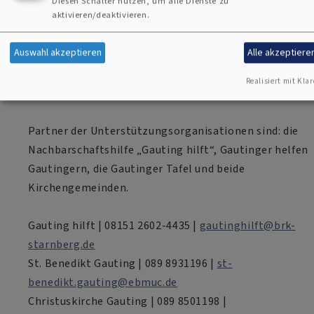
Diesen Schalter nutzen, um alle Dienste zu
aktivieren/deaktivieren.
Sollten Sie selbst ehrenamtlich mithelfen und sich
aktiv in die Nachbarschaftshilfe einbringen wollen
Auswahl akzeptieren
Alle akzeptiere
(z.B. Einkaufsservice, „Telefonischen
Besuchsdienst“…), melden Sie sich gerne unter den
Realisiert mit Klar
genannten Kontaktmöglichkeiten:
Partner der Unterstützungsorganisationen sind: die
Nachbarschaftshilfe „Gauting hilft“, Gautinger helfen
Gautingern, die Gautinger Tafel und beide
Kirchengemeinden.
Gauting hilft | 08151 2602-4435 |
gautinghilft@brk-
starnberg.de
St. Benedikt Gauting | 089 8931196 |
st-
benedikt.gauting@ebmuc.de
Christuskirche Gauting | 089 8501198 |