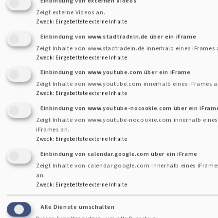
Einbindung von externen Videos
Sie weitere Anregungen der
Evangelischen Kirche in
Zeigt externe Videos an.
Deutschland
.
Zweck
:
Eingebettete externe Inhalte
Einbindung von www.stadtradeln.de über ein iFrame
Gegenseitige Hilfe und diakonische Angebote
Zeigt Inhalte von www.stadtradeln.de innerhalb eines iFrames 
Gauting hat ein „Hilfe-Telefon“ eingerichtet: Sollten
Zweck
:
Eingebettete externe Inhalte
Sie gesundheitlich oder körperlich nicht in der Lage
Einbindung von www.youtube.com über ein iFrame
Zeigt Inhalte von www.youtube.com innerhalb eines iFrames a
sein einzukaufen, kann Ihnen
Zweck
:
Eingebettete externe Inhalte
ein ehrenamtlicher Helfer für die Einkaufsfahrten
Einbindung von www.youtube-nocookie.com über ein iFram
vermittelt werden. Bitte bedenken Sie, dass Sie
Zeigt Inhalte von www.youtube-nocookie.com innerhalb eines
ausreichend Bargeld zu Hause haben, da die
iFrames an.
Ehrenamtlichen keine Einkäufe auslegen können (es
Zweck
:
Eingebettete externe Inhalte
wird quittiert). Über das Hilfe-Telefon bekommen Sie
Einbindung von calendar.google.com über ein iFrame
auf Wunsch auch einen „Telefonischen Besuchsdienst“
Zeigt Inhalte von calendar.google.com innerhalb eines iFrame
an.
vermittelt. Sie werden dann zu einer vereinbarten Zeit
Zweck
:
Eingebettete externe Inhalte
zu Hause angerufen und können von Ihrem Alltag
erzählen, Sorgen besprechen und sich mit einem
Alle Dienste umschalten
freundlichen Mitmenschen ein bisschen zerstreuen.