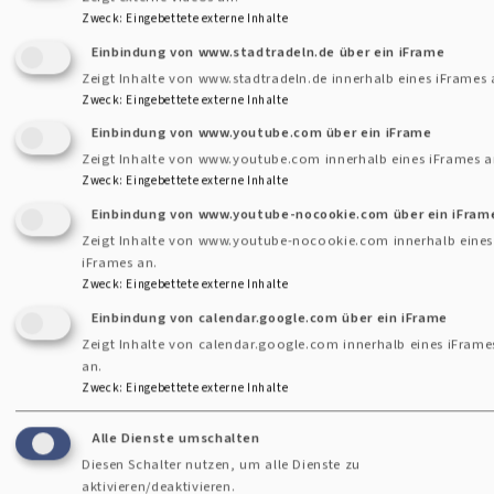
evangelisch.de/hoffnungswege.php
Zweck
:
Eingebettete externe Inhalte
Einbindung von www.stadtradeln.de über ein iFrame
Zeigt Inhalte von www.stadtradeln.de innerhalb eines iFrames 
Zweck
:
Eingebettete externe Inhalte
Einbindung von www.youtube.com über ein iFrame
E-
Zeigt Inhalte von www.youtube.com innerhalb eines iFrames a
Mail
Zweck
:
Eingebettete externe Inhalte
an
Impressum
Einbindung von www.youtube-nocookie.com über ein iFram
das
Fußbereichsmenü
Zeigt Inhalte von www.youtube-nocookie.com innerhalb eines
Kontakt
Pfarramt
iFrames an.
Zweck
:
Eingebettete externe Inhalte
Cookie-Einstellungen
Einbindung von calendar.google.com über ein iFrame
Newsletter
Zeigt Inhalte von calendar.google.com innerhalb eines iFrame
an.
Datenschutzerklärung
Zweck
:
Eingebettete externe Inhalte
Barrierefreiheitserklärung
Alle Dienste umschalten
Anmelden
Diesen Schalter nutzen, um alle Dienste zu
aktivieren/deaktivieren.