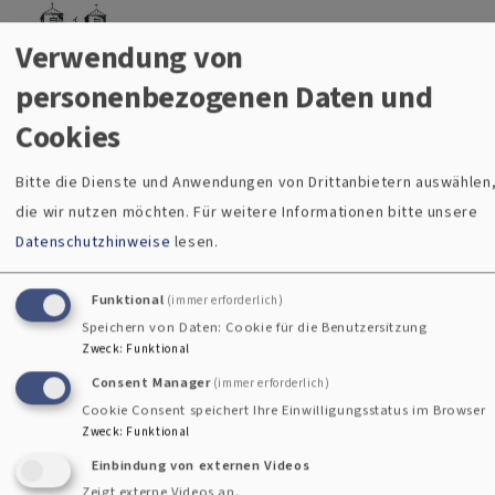
Christuskirche Gauting
Direkt zum Inhalt
Evangelisch-Lutherische Kirche Gauting
Verwendung von
Menü
personenbezogenen Daten und
Cookies
Breadcrumb
Startseite
Hoffnungswege durch die Heilige Woche
Bitte die Dienste und Anwendungen von Drittanbietern auswählen
die wir nutzen möchten.
Für weitere Informationen bitte unsere
Hoffnungswege durch die Heilige
Datenschutzhinweise
lesen.
Woche
Funktional
(immer erforderlich)
Das Online-Angebot „Kirchenjahr evangelisch“ lädt unter
Speichern von Daten: Cookie für die Benutzersitzung
dem Motto #hoffnungswege ein, die Karwoche als
Zweck
:
Funktional
besondere Zeit zu gestalten: Bibeltexte, Impulse zum
Consent Manager
(immer erforderlich)
Weiterdenken und Gebete für jeden Tag.
Cookie Consent speichert Ihre Einwilligungsstatus im Browser
Zweck
:
Funktional
Einbindung von externen Videos
https://www.kirchenjahr-
Zeigt externe Videos an.