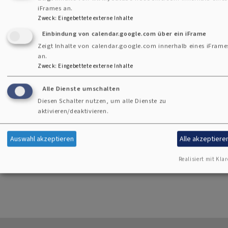
Wir vertrauen auf die Hilfe Gottes und danken ihm für das,
iFrames an.
was er hier und jetzt tun will.
Zweck
:
Eingebettete externe Inhalte
Wir freuen uns über jeden, der sich mit uns auf den Weg
Einbindung von calendar.google.com über ein iFrame
macht.
Zeigt Inhalte von calendar.google.com innerhalb eines iFrame
an.
Zweck
:
Eingebettete externe Inhalte
Herzlich
Die "Endlich Leben"-Gruppe.
Alle Dienste umschalten
Diesen Schalter nutzen, um alle Dienste zu
aktivieren/deaktivieren.
Wenn Sie mehr über mich, Ulla Lossberger, als Leiterin der
Gruppe wissen und erfahren wollen, finden Sie mich im
Auswahl akzeptieren
Alle akzeptiere
Internet unter
www.psychotherapie-page.de
Realisiert mit Klar