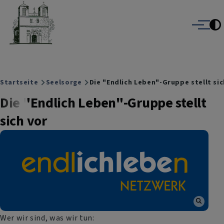
Christuskirche Gauting
Direkt zum Inhalt
Evangelisch-Lutherische Kirche Gauting
Menü
Breadcrumb
Startseite
Seelsorge
Die "Endlich Leben"-Gruppe stellt sic
Die "Endlich Leben"-Gruppe stellt
sich vor
Wer wir sind, was wir tun: