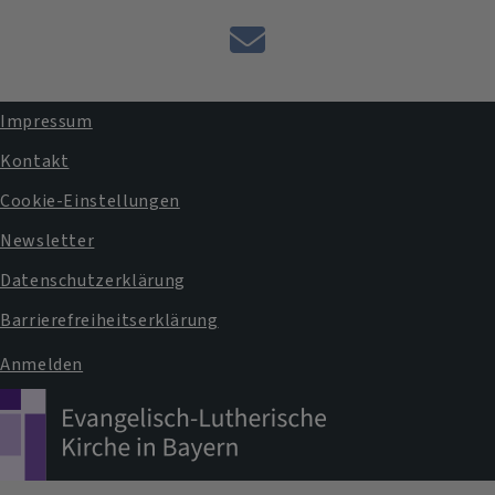
E-
Mail
an
Impressum
das
Fußbereichsmenü
Kontakt
Pfarramt
Cookie-Einstellungen
Newsletter
Datenschutzerklärung
Barrierefreiheitserklärung
Anmelden
Benutzermenü