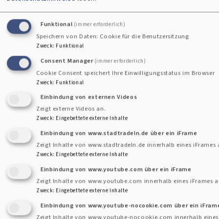
Atmosphäre nicht gelungene
Funktional
Lebensbereiche an und korrigieren nach dem "Endlich
(immer erforderlich)
Speichern von Daten: Cookie für die Benutzersitzung
Leben"-12-Schritte-Programm krankmachende Lebens- und
Zweck
:
Funktional
Denkmuster.
Consent Manager
(immer erforderlich)
Cookie Consent speichert Ihre Einwilligungsstatus im Browser
Es muss nicht bleiben, wie es ist. Leben ist Bewegung.
Zweck
:
Funktional
Wir kommen zu den Treffen zusammen, um mit Hilfe der 12
Einbindung von externen Videos
Schritte sowie
Zeigt externe Videos an.
Gottes Hilfe eine neue Lebensweise zu lernen und zu üben.
Zweck
:
Eingebettete externe Inhalte
Wir laden dich ein, wie wir zu entdecken, dass unsere
Einbindung von www.stadtradeln.de über ein iFrame
Gemeinschaft mit ihren
Zeigt Inhalte von www.stadtradeln.de innerhalb eines iFrames 
Zweck
:
Eingebettete externe Inhalte
wöchentlichen Treffen in liebevoller, wertschätzender
Einbindung von www.youtube.com über ein iFrame
Atmosphäre dienlich sein
Zeigt Inhalte von www.youtube.com innerhalb eines iFrames a
kann, um emotionale und - so Gott will - körperliche
Zweck
:
Eingebettete externe Inhalte
Gesundheit zu erhalten.
Einbindung von www.youtube-nocookie.com über ein iFram
Zeigt Inhalte von www.youtube-nocookie.com innerhalb eines