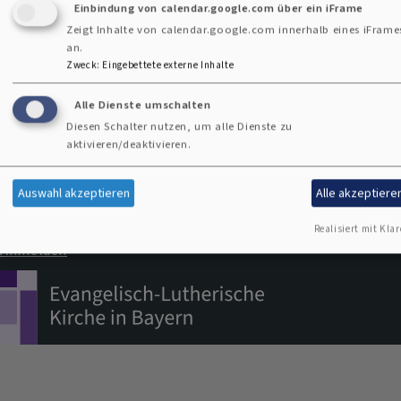
Einbindung von calendar.google.com über ein iFrame
Mail
Zeigt Inhalte von calendar.google.com innerhalb eines iFrame
an
an.
Impressum
Zweck
:
Eingebettete externe Inhalte
das
Fußbereichsmenü
Kontakt
Pfarramt
Alle Dienste umschalten
Cookie-Einstellungen
Diesen Schalter nutzen, um alle Dienste zu
aktivieren/deaktivieren.
Newsletter
Datenschutzerklärung
Auswahl akzeptieren
Alle akzeptiere
Barrierefreiheitserklärung
Realisiert mit Klar
Anmelden
Benutzermenü