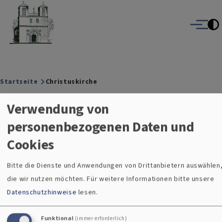
Christuskirche Gauting
Direkt zum Inhalt
Evangelisch-Lutherische Kirche Gauting
Menü
Breadcrumb
Startseite
Christuskirche
Christuskirche
Verwendung von
personenbezogenen Daten und
Cookies
Evangelischer Kirchenmusikverein e.V.
Bitte die Dienste und Anwendungen von Drittanbietern auswählen
die wir nutzen möchten.
Für weitere Informationen bitte unsere
„Bei einer andächtigen Musique ist alle Zeit Gott mit seiner
Datenschutzhinweise
lesen.
Gnadengegenwart“ (J. S. Bach)
Funktional
(immer erforderlich)