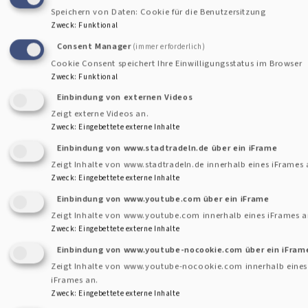
Speichern von Daten: Cookie für die Benutzersitzung
Zweck
:
Funktional
Consent Manager
(immer erforderlich)
Gemeindebrief - Archiv
Cookie Consent speichert Ihre Einwilligungsstatus im Browser
Zweck
:
Funktional
Einbindung von externen Videos
Der Gemeindebrief der Evangelisch-Lutherischen
Zeigt externe Videos an.
Christuskirche Gauting heißt heute Zeit Zeichen. Früher
Zweck
:
Eingebettete externe Inhalte
hieß er Kirchenbote.
Einbindung von www.stadtradeln.de über ein iFrame
Zeigt Inhalte von www.stadtradeln.de innerhalb eines iFrames 
Zweck
:
Eingebettete externe Inhalte
Einbindung von www.youtube.com über ein iFrame
Zeigt Inhalte von www.youtube.com innerhalb eines iFrames a
Zweck
:
Eingebettete externe Inhalte
Christuskirche
Einbindung von www.youtube-nocookie.com über ein iFram
Zeigt Inhalte von www.youtube-nocookie.com innerhalb eines
iFrames an.
Zweck
:
Eingebettete externe Inhalte
E-