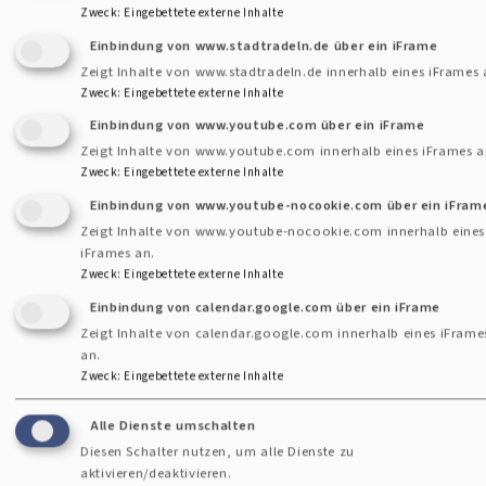
das
Fußbereichsmenü
Zweck
:
Eingebettete externe Inhalte
Kontakt
Pfarramt
Einbindung von www.stadtradeln.de über ein iFrame
Cookie-Einstellungen
Zeigt Inhalte von www.stadtradeln.de innerhalb eines iFrames 
Zweck
:
Eingebettete externe Inhalte
Newsletter
Einbindung von www.youtube.com über ein iFrame
Datenschutzerklärung
Zeigt Inhalte von www.youtube.com innerhalb eines iFrames a
Zweck
:
Eingebettete externe Inhalte
Barrierefreiheitserklärung
Einbindung von www.youtube-nocookie.com über ein iFram
Anmelden
Zeigt Inhalte von www.youtube-nocookie.com innerhalb eines
iFrames an.
Benutzermenü
Zweck
:
Eingebettete externe Inhalte
Einbindung von calendar.google.com über ein iFrame
Zeigt Inhalte von calendar.google.com innerhalb eines iFrame
an.
Zweck
:
Eingebettete externe Inhalte
Alle Dienste umschalten
Diesen Schalter nutzen, um alle Dienste zu
aktivieren/deaktivieren.