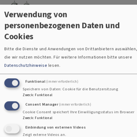
Christuskirche Gauting
Direkt zum Inhalt
Evangelisch-Lutherische Kirche Gauting
Verwendung von
Menü
personenbezogenen Daten und
Cookies
Bitte die Dienste und Anwendungen von Drittanbietern auswählen
Breadcrumb
Startseite
Familie
die wir nutzen möchten.
Für weitere Informationen bitte unsere
Familie
Datenschutzhinweise
lesen.
Funktional
(immer erforderlich)
Familie
Speichern von Daten: Cookie für die Benutzersitzung
Zweck
:
Funktional
Consent Manager
(immer erforderlich)
Cookie Consent speichert Ihre Einwilligungsstatus im Browser
E-
Zweck
:
Funktional
Mail
Einbindung von externen Videos
an
Impressum
Zeigt externe Videos an.