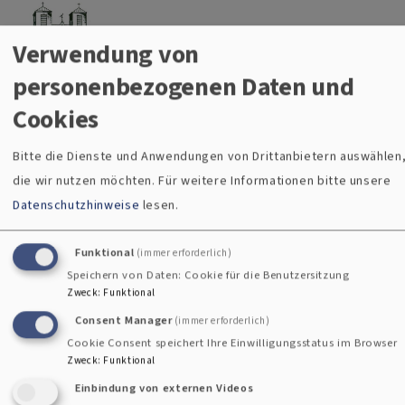
Christuskirche Gauting
Direkt zum Inhalt
Evangelisch-Lutherische Kirche Gauting
Verwendung von
Menü
personenbezogenen Daten und
Cookies
Breadcrumb
Startseite
Wort & KlangZeit
Bitte die Dienste und Anwendungen von Drittanbietern auswählen
Wort & KlangZeit
die wir nutzen möchten.
Für weitere Informationen bitte unsere
Datenschutzhinweise
lesen.
Funktional
(immer erforderlich)
Evangelischer Kirchenmusikverein e.V.
Speichern von Daten: Cookie für die Benutzersitzung
Zweck
:
Funktional
Consent Manager
(immer erforderlich)
„Bei einer andächtigen Musique ist alle Zeit Gott mit seiner
Cookie Consent speichert Ihre Einwilligungsstatus im Browser
Zweck
:
Funktional
Gnadengegenwart“ (J. S. Bach)
Einbindung von externen Videos