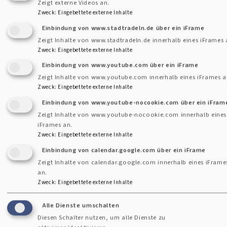
Zeigt externe Videos an.
Zweck
:
Eingebettete externe Inhalte
Wort &amp; KlangZeit
Einbindung von www.stadtradeln.de über ein iFrame
Zeigt Inhalte von www.stadtradeln.de innerhalb eines iFrames 
Zweck
:
Eingebettete externe Inhalte
Einbindung von www.youtube.com über ein iFrame
E-
Zeigt Inhalte von www.youtube.com innerhalb eines iFrames a
Mail
Zweck
:
Eingebettete externe Inhalte
an
Einbindung von www.youtube-nocookie.com über ein iFram
Impressum
das
Zeigt Inhalte von www.youtube-nocookie.com innerhalb eines
Fußbereichsmenü
Kontakt
iFrames an.
Pfarramt
Zweck
:
Eingebettete externe Inhalte
Cookie-Einstellungen
Einbindung von calendar.google.com über ein iFrame
Newsletter
Zeigt Inhalte von calendar.google.com innerhalb eines iFrame
an.
Datenschutzerklärung
Zweck
:
Eingebettete externe Inhalte
Barrierefreiheitserklärung
Alle Dienste umschalten
Anmelden
Diesen Schalter nutzen, um alle Dienste zu