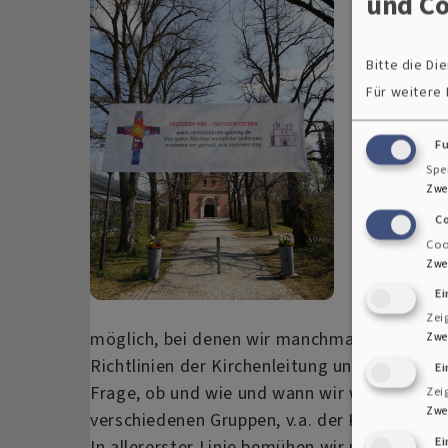
und Co
Lockdown“.
Christuski
Bitte die D
„Trotzdem 
Für weitere
2020 wurde
und andere
F
Begegnunge
Spe
Bericht da
Zwe
C
Auch Worte
Coo
erinnern u
Zwe
hindurchge
E
Besonders 
Zei
möglich, bei denen wir manchmal ein Lied a
Zwe
Richtlinien der Kirchenleitung und die staa
E
Frage, ob und wie und wann wir wieder mite
Zei
Zwe
verschiedenen Gruppen, v.a. der Konfirmand
E
In allererster Linie bemühen wir uns um Ko