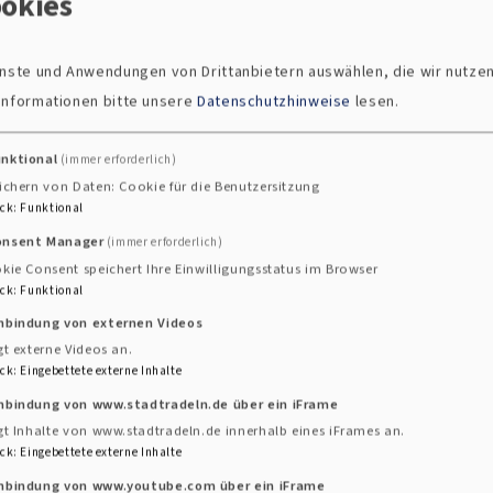
okies
 Wir haben unter diesen besonderen Bedingungen Ostern
rche hat zum Ausdruck gebracht, dass wir auch und gera
ienste und Anwendungen von Drittanbietern auswählen, die wir nutze
nah – trotzdem Ostern“! Die von unserem Gemeindemitg
 Informationen bitte unsere
Datenschutzhinweise
lesen.
 am Ostermorgen zum ersten Mal in der Christuskirche 
 kleine Zeichen der Osterfreude abzuholen. Viele Momen
unktional
(immer erforderlich)
n auf dem Kirchplatz und im Kirchenraum an diesem O
ichern von Daten: Cookie für die Benutzersitzung
zu finden Sie
hier.
ck
:
Funktional
onsent Manager
(immer erforderlich)
 des Theologen Dietrich Bonhoeffer und der 75. Jahres
kie Consent speichert Ihre Einwilligungsstatus im Browser
ns daran, dass unser Glaube keine Schönwetterangelegenh
ck
:
Funktional
leitet: „Von guten Mächten wunderbar geborgen, erwa
inbindung von externen Videos
schön ist es, diese Worte miteinander zu singen. Derze
gt externe Videos an.
nstimmen. Der Kirchenvorstand unserer Gemeinde berät l
ck
:
Eingebettete externe Inhalte
tlichen Vorgaben in der Phase der Lockerungen, die ger
inbindung von www.stadtradeln.de über ein iFrame
inander Gottesdienst feiern können, wie das Angebot un
gt Inhalte von www.stadtradeln.de innerhalb eines iFrames an.
ck
:
Eingebettete externe Inhalte
*innen und Jugendlichen, weitergehen.
inbindung von www.youtube.com über ein iFrame
ntakt, um Seelsorge und gegenseitige Unterstützung. Ne