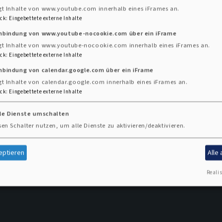
gt Inhalte von www.youtube.com innerhalb eines iFrames an.
 derzeit in tastenden Schritten der Planung gemeinsam 
ck
:
Eingebettete externe Inhalte
n zum Gesundheitsschutz aus unserer Gemeinde, Herrn Dr
inbindung von www.youtube-nocookie.com über ein iFrame
gt Inhalte von www.youtube-nocookie.com innerhalb eines iFrames an.
st am 21. Juni nicht durchführen können. Auch der vorg
ck
:
Eingebettete externe Inhalte
inden können; wir überlegen noch Alternativen.
nbindung von calendar.google.com über ein iFrame
der Begegnung haben, beim Telefonieren, in Videokonfere
gt Inhalte von calendar.google.com innerhalb eines iFrames an.
nn Ihnen danach ist – das muss keinen gewichtigen Grund
ck
:
Eingebettete externe Inhalte
ber geöffnet.
lle Dienste umschalten
sen Schalter nutzen, um alle Dienste zu aktivieren/deaktivieren.
eptieren
Alle
Realis