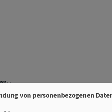
rgen …
chten wunderbar
ndung von personenbezogenen Date
ärz leben wir in unseren Familien, in unserer Gesellsch