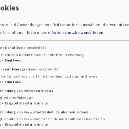
okies
ienste und Anwendungen von Drittanbietern auswählen, die wir nutze
 Informationen bitte unsere
Datenschutzhinweise
lesen.
unktional
(immer erforderlich)
ichern von Daten: Cookie für die Benutzersitzung
ck
:
Funktional
onsent Manager
(immer erforderlich)
kie Consent speichert Ihre Einwilligungsstatus im Browser
ck
:
Funktional
inbindung von externen Videos
gt externe Videos an.
rüne Gockel?
ck
:
Eingebettete externe Inhalte
inbindung von www.stadtradeln.de über ein iFrame
gt Inhalte von www.stadtradeln.de innerhalb eines iFrames an.
europäische Umwelt-Audit-System EMAS (Eco Managemen
ck
:
Eingebettete externe Inhalte