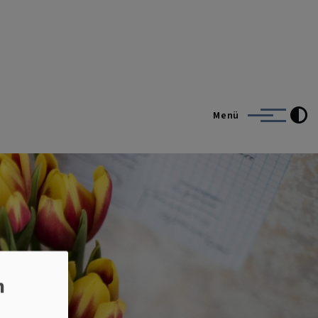
Menü
n