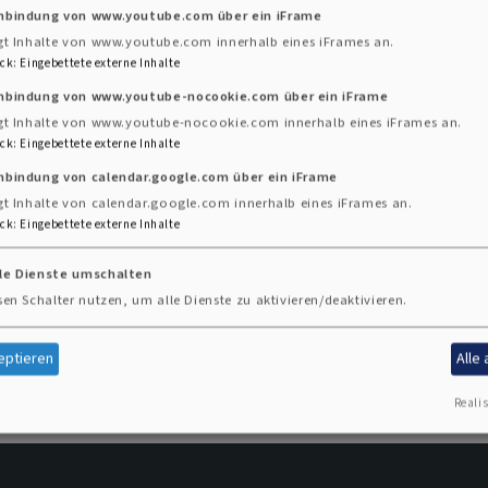
Umweltmanagements in Unternehmen und Institutionen 
inbindung von www.youtube.com über ein iFrame
gt Inhalte von www.youtube.com innerhalb eines iFrames an.
ck
:
Eingebettete externe Inhalte
htung, über die Einhaltung der gesetztlichen Regelungen
inbindung von www.youtube-nocookie.com über ein iFrame
 turnusmäßiger Soll-Ist-Vergleich gehören zu einem Re
gt Inhalte von www.youtube-nocookie.com innerhalb eines iFrames an.
ck
:
Eingebettete externe Inhalte
nbindung von calendar.google.com über ein iFrame
system der Kirche auf der Basis von EMAS. Es ist bes
gt Inhalte von calendar.google.com innerhalb eines iFrames an.
der Grüne Gockel auf ehrenamtlichen Strukturen basiert
ck
:
Eingebettete externe Inhalte
 indirekten Umweltauswirkungen. Der Grüne Gockel, i
lle Dienste umschalten
 Landeskirche in Württemberg eingeführt. Sein Name eri
sen Schalter nutzen, um alle Dienste zu aktivieren/deaktivieren.
 ihre Verantwortung für Schöpfung leugnen.
eptieren
Alle
Realis