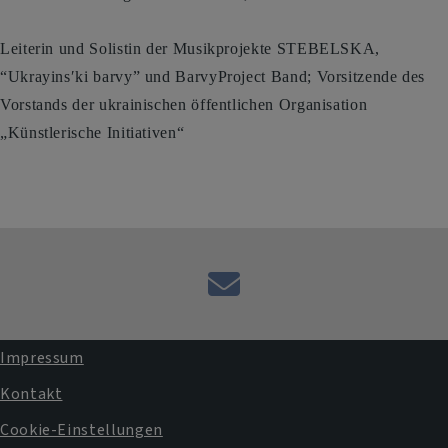
Leiterin und Solistin der Musikprojekte STEBELSKA,
“Ukrayinsʹki barvy” und BarvyProject Band; Vorsitzende des
Vorstands der ukrainischen öffentlichen Organisation
„Künstlerische Initiativen“
E-
Mail
an
Impressum
das
Fußbereichsmenü
Kontakt
Pfarramt
Cookie-Einstellungen