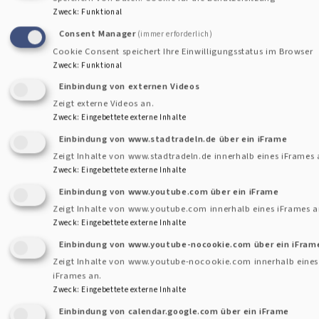
von Mykola Leontowytsch, Myroslaw Skoryk, Wassyl
Zweck
:
Funktional
Barwinskyj in eigenen Interpretationen, Musik von Georg
Consent Manager
(immer erforderlich)
Händels Klassiker „Joy to the world“, das ukrainische
Cookie Consent speichert Ihre Einwilligungsstatus im Browser
Weihnachtslied (Koljadka) “Guten Abend” und den
Zweck
:
Funktional
amerikanischen Hit “We wish you a marry christmas”.
Einbindung von externen Videos
Zeigt externe Videos an.
Zweck
:
Eingebettete externe Inhalte
Einzigartige Arrangements geben der ukrainischen Koljadka
Einbindung von www.stadtradeln.de über ein iFrame
eine überraschende Note, zum Beispiel im Blues-, Quickstepp-
Zeigt Inhalte von www.stadtradeln.de innerhalb eines iFrames 
oder Country-Stil, begleitet von Banjo oder Mundharmonika.
Zweck
:
Eingebettete externe Inhalte
Auch das weltberühmte “Carol of the Bells” (ursprünglich
Einbindung von www.youtube.com über ein iFrame
ukrainisches Weihnachtslied „Schtschedryk“) wird in einer
Zeigt Inhalte von www.youtube.com innerhalb eines iFrames a
modernen Version präsentiert.
Zweck
:
Eingebettete externe Inhalte
Einbindung von www.youtube-nocookie.com über ein iFram
Dieses Konzert ist eine wunderbare Gelegenheit, die ukrainische
Zeigt Inhalte von www.youtube-nocookie.com innerhalb eines
iFrames an.
Kultur zu entdecken, in die festliche Atmosphäre mit Freunden,
Zweck
:
Eingebettete externe Inhalte
Kollegen und Familie einzutauchen, sich gegenseitig zu
Einbindung von calendar.google.com über ein iFrame
unterstützen, positive Emotionen zu tanken und ein Zeichen der