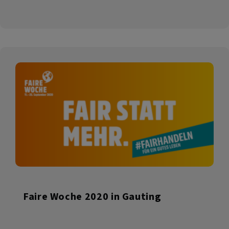
&
KlangZeit:
Folkadu
-
Musik
aus
dem
Heiligen
Land
Faire Woche 2020 in Gauting