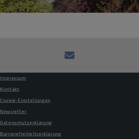
E-
Mail
an
Impressum
das
Fußbereichsmenü
Kontakt
Pfarramt
Cookie-Einstellungen
Newsletter
Datenschutzerklärung
Barrierefreiheitserklärung