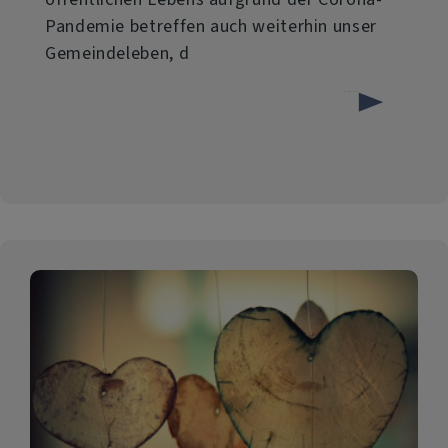
Pandemie betreffen auch weiterhin unser
Gemeindeleben, d
über
Weiterlesen
Das
Gemeindeleben
erwacht