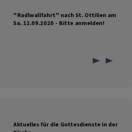
"Radlwallfahrt" nach St. Ottilien am
Sa. 12.09.2020 - Bitte anmelden!
über
Weiterlesen
"Radlwallfahrt"
nach
St.
Ottilien
am
Sa.
12.09.2020
-
Aktuelles für die Gottesdienste in der
Bitte