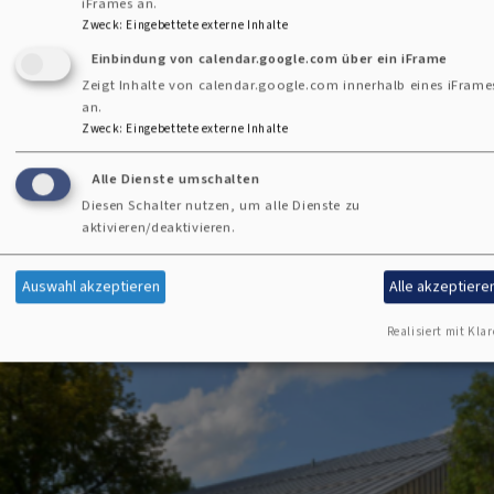
iFrames an.
Zweck
:
Eingebettete externe Inhalte
Einbindung von calendar.google.com über ein iFrame
Zeigt Inhalte von calendar.google.com innerhalb eines iFrame
an.
Zweck
:
Eingebettete externe Inhalte
Alle Dienste umschalten
Fr, 7.8. 7:30-8 Uhr
Diesen Schalter nutzen, um alle Dienste zu
Morgenandacht in der Christuskirche
aktivieren/deaktivieren.
Pfarrer Hans-Günther Herrlinger
Gauting
Christuskirche
Auswahl akzeptieren
Alle akzeptiere
Realisiert mit Klar