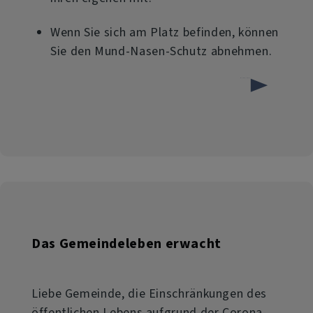
Wenn Sie sich am Platz befinden, können
Sie den Mund-Nasen-Schutz abnehmen.
über
Weiterlesen
Aktuelles
für
die
Gottesdienste
in
der
Das Gemeindeleben erwacht
Kirche
Liebe Gemeinde, die Einschränkungen des
öffentlichen Lebens aufgrund der Corona-