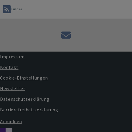
Evangelischen
Kinder
Jugend
E-
Mail
an
Impressum
das
Fußbereichsmenü
Kontakt
Pfarramt
Cookie-Einstellungen
Newsletter
Datenschutzerklärung
Barrierefreiheitserklärung
Anmelden