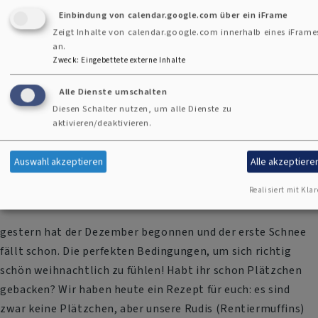
Einbindung von calendar.google.com über ein iFrame
Zeigt Inhalte von calendar.google.com innerhalb eines iFrame
Habt Spaß beim Nachkochen (Tipp: Passt perfekt zu den
an.
Teeplätzchen vom letzten Mal!).
Zweck
:
Eingebettete externe Inhalte
Alle Dienste umschalten
Diesen Schalter nutzen, um alle Dienste zu
aktivieren/deaktivieren.
Adventscountdown Türchen 2
Auswahl akzeptieren
Alle akzeptiere
Realisiert mit Klar
Hallo ihr Lieben,
gestern hat der Dezember begonnen und der erste Schnee
fällt schon. Die perfekten Bedingungen, um sich richtig
schön weihnachtlich zu fühlen! Habt ihr schon Plätzchen
gebacken? Wir haben heute ein Rezept für euch: es sind
zwar keine Plätzchen, aber unsere Rudis (Rentiermuffins)