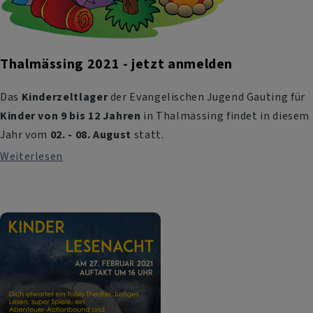
Thalmässing 2021 - jetzt anmelden
Das
Kinderzeltlager
der Evangelischen Jugend Gauting für
Kinder von 9 bis 12 Jahren
in Thalmässing findet in diesem
Jahr vom
02. - 08. August
statt.
Weiterlesen
über
Thalmässing
2021
-
jetzt
anmelden