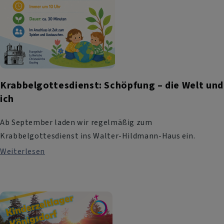
Krabbelgottesdienst: Schöpfung – die Welt und
ich
Ab September laden wir regelmäßig zum
Krabbelgottesdienst ins Walter-Hildmann-Haus ein.
Weiterlesen
über
Krabbelgottesdienst:
Schöpfung
–
die
Welt