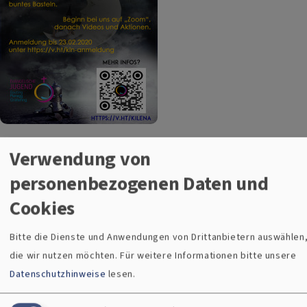
Kinder-Lesenacht 2021
Verwendung von
personenbezogenen Daten und
Erfinder, Entdecker, Weltenbummler aufgepasst!
Ihr habt Lust auf einen spannenden Nachmittag voller
Cookies
Abenteuer?
Dann seid ihr hier genau richtig!
Bitte die Dienste und Anwendungen von Drittanbietern auswählen
die wir nutzen möchten.
Für weitere Informationen bitte unsere
Bei der
Kinder-Lese-Nacht
am
27.02.2021
um
16 Uhr
dieses
Datenschutzhinweise
lesen.
Jahr wollen wir mit dir ins Reich Abenteuer eintauchen.