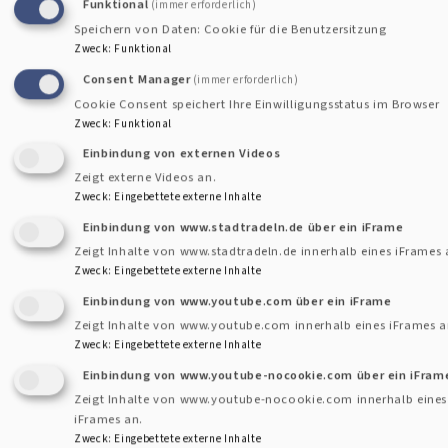
Funktional
(immer erforderlich)
Wir starten gemeinsam über Zoom mit Spielen und
Speichern von Daten: Cookie für die Benutzersitzung
Zweck
:
Funktional
Kennenlernen. Danach macht sich jeder Abenteurer auf den
Consent Manager
(immer erforderlich)
Weg. Mit Videos wirst Du spannende Geschichten hören, mit
Cookie Consent speichert Ihre Einwilligungsstatus im Browser
uns basteln und rätseln.
Zweck
:
Funktional
Dauer: ca. 2 Stunden
Einbindung von externen Videos
Weiterlesen
über
Zeigt externe Videos an.
Kinder-
Zweck
:
Eingebettete externe Inhalte
Lesenacht
Einbindung von www.stadtradeln.de über ein iFrame
2021
Zeigt Inhalte von www.stadtradeln.de innerhalb eines iFrames 
Zweck
:
Eingebettete externe Inhalte
Adventscountdown Türchen 4
Einbindung von www.youtube.com über ein iFrame
Zeigt Inhalte von www.youtube.com innerhalb eines iFrames a
Zweck
:
Eingebettete externe Inhalte
Willkommen hinter Türchen 4!
Einbindung von www.youtube-nocookie.com über ein iFram
Zeigt Inhalte von www.youtube-nocookie.com innerhalb eines
Heute gibts für euch ein Rezept für leckeren Kinderpunsch,
iFrames an.
Zweck
:
Eingebettete externe Inhalte
der euch in der Kälte wärmt.